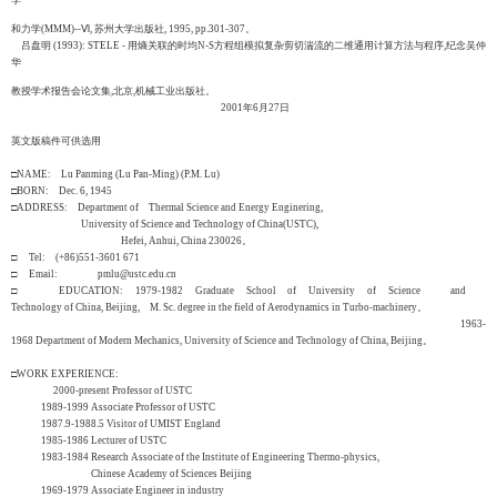
学
和力学(MMM)--Ⅵ, 苏州大学出版社, 1995, pp.301-307。
吕盘明 (1993): STELE - 用熵关联的时均N-S方程组模拟复杂剪切湍流的二维通用计算方法与程序,纪念吴仲
华
教授学术报告会论文集,北京,机械工业出版社。
2001年6月27日
英文版稿件可供选用
□NAME: Lu Panming (Lu Pan-Ming) (P.M. Lu)
□BORN: Dec. 6, 1945
□ADDRESS: Department of Thermal Science and Energy Enginering,
University of Science and Technology of China(USTC),
Hefei, Anhui, China 230026。
□ Tel: (+86)551-3601 671
□ Email: pmlu@ustc.edu.cn
□ EDUCATION: 1979-1982 Graduate School of University of Science and
Technology of China, Beijing, M. Sc. degree in the field of Aerodynamics in Turbo-machinery。
1963-
1968 Department of Modern Mechanics, University of Science and Technology of China, Beijing。
□WORK EXPERIENCE:
2000-present Professor of USTC
1989-1999 Associate Professor of USTC
1987.9-1988.5 Visitor of UMIST England
1985-1986 Lecturer of USTC
1983-1984 Research Associate of the Institute of Engineering Thermo-physics,
Chinese Academy of Sciences Beijing
1969-1979 Associate Engineer in industry