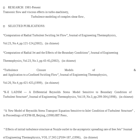
□ RESEARCH: 1981-Present
Transonic flow and viscous effects in turbo-machinery,
Turbulence modeling of complex shear flow。
□ SELECTED PUBLICATIONS:
“Computation of Radial Turbulent Swirling Jet Flow”, Journal of Engineering Thermophysics,
Vol.23, No.4, pp.121-124,(2002)。(in chinese)
“Computation of Radial Jet and the Effects of the Boundary Conditions”, Journal of Engineering
Thermophysics, Vol.23, No.1, pp.43-45,(2002)。(in chinese)
“Turbulence Closure Models of &
and Application to a Confined Swirling Flow”, Journal of Engineering Thermophysics,
Vol.20, No.4, pp.421-425,(1999)。(in chinese)
“K-E LADSM --- A Differential Reynolds Stress Model Sensitive to Boundary Condition of
Turbulent Structure”, Journal of Engineering Thermophysics, Vol.19, No.3, pp.299-304,(1998)。(in chinese)
“A New Model of Reynolds Stress Transport Equation Sensitive to Inlet Condition of Turbulent Structure”，
in Proceedings of ICFM-III, Beijing, (1998) BIT Press。
“ Effects of initial turbulence structure at Nozzle outlet to the asymptotic spreading rate of free Jets” Journal
of Engineering Thermophysics, VOL.17,NO.2,P184-187, (1996)。 (in chinese)