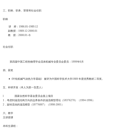
三、职称、职务、荣誉和社会任职
职称
讲 师：1986.05-1989.12
副教授：1989.12-2000.01
教 授：2000.01-今
社会任职
第四届中国工程热物理学会流体机械专业委员会委员：1999年6月
四、获奖
●《叶轮机械气动热力学基础》 被评为中国科学技术大学1989 年度优秀教材二等奖。
五、科研开发（本人为第一负责人）
l 国家自然科学基金委员会面上项目
1．考虑到湍流结构方向的边界条件的湍流模型理论（59376270）（1994-1996）
2．旋转流动的湍流模型（59776007）（1998-2001）
六、教学
主讲授课
本科生课程：