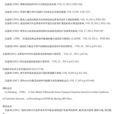
吕盘明 (1990): 用熵关联的时均N-S方程组及其应用, VOL.11, NO.3, P263-268.
吕盘明 (1991): 环型叶栅S1和S2流面N-S分析及总压损失预测, VOL.12,NO. 4 367-372.
吕盘明 (1993): 能加入湍流结构的方向性特征的边界条件的K-E涡粘性模型, VOL.14, NO.4, P390-393.
吕盘明 (1995): 湍流结构方向边界条件对平面后台阶突扩通道粘性分离流的影响, VOL.16, NO.2, P161-165.
吕盘明 (1996): 喷管出口处初始湍流结构对自由射流渐近扩张速率的影响, VOL.17, NO.2, P184-187.
吕盘明（1998）: 对湍流结构边界条件敏感的微分湍流应力模型K-εLADSM，VOL.19, NO.3, P299-304.
吕盘明(1999): 湍流应力输运方程中的模型在旋转流动中的应用研究， VOL.20，NO.4, p421-425。
吕盘明(2002): 边界条件对径向湍流射流的影响的计算研究， VOL.23，NO.1, p43-45。
吕盘明(2002): 径向湍流旋转射流的计算研究， VOL.23，NO.4, p421-424。
中国科学技术大学学报[ISSN 0253-2778]
吕盘明 (1986): 用于跨声速有旋流动计算的势函数方程组, VOL.16,NO.4.p.421-426。
吕盘明 (1987): 高Reynolds数流动的时均能量方程及熵增表达式, VOL.17,NO.4,p.453-460。
国际会议
Lu Panming （1998）: A New Model of Reynolds Stress Transport Equation Sensitive to Inlet Condition
of Turbulent Structure，in Proceedings of ICFM-III, Beijing, BIT Press。
国内会议
吕盘明 (1995): "湍流结构方向边界条件对平板远场尾迹扩张速率的影响",戴世强,刘曾荣,黄黔主编, 现代数