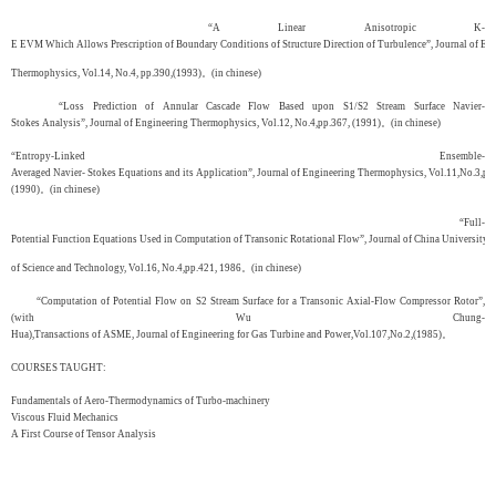
“A Linear Anisotropic K-
E EVM Which Allows Prescription of Boundary Conditions of Structure Direction of Turbulence”, Journal of En
Thermophysics, Vol.14, No.4, pp.390,(1993)。(in chinese)
“Loss Prediction of Annular Cascade Flow Based upon S1/S2 Stream Surface Navier-
Stokes Analysis”, Journal of Engineering Thermophysics, Vol.12, No.4,pp.367, (1991)。(in chinese)
“Entropy-Linked Ensemble-
Averaged Navier- Stokes Equations and its Application”, Journal of Engineering Thermophysics, Vol.11,No.3,pp
(1990)。(in chinese)
“Full-
Potential Function Equations Used in Computation of Transonic Rotational Flow”, Journal of China University
of Science and Technology, Vol.16, No.4,pp.421, 1986。(in chinese)
“Computation of Potential Flow on S2 Stream Surface for a Transonic Axial-Flow Compressor Rotor”,
(with Wu Chung-
Hua),Transactions of ASME, Journal of Engineering for Gas Turbine and Power,Vol.107,No.2,(1985)。
COURSES TAUGHT:
Fundamentals of Aero-Thermodynamics of Turbo-machinery
Viscous Fluid Mechanics
A First Course of Tensor Analysis