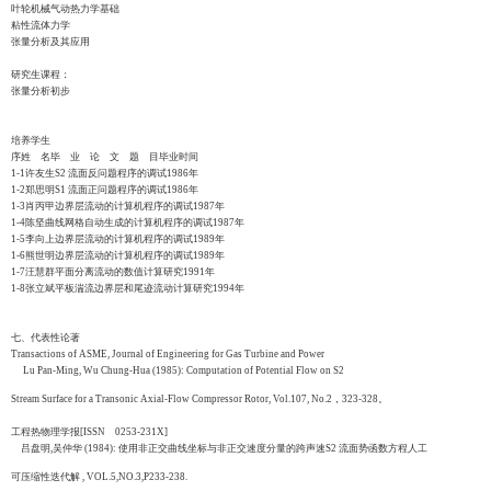
叶轮机械气动热力学基础
粘性流体力学
张量分析及其应用
研究生课程：
张量分析初步
培养学生
序姓 名毕 业 论 文 题 目毕业时间
1-1许友生S2 流面反问题程序的调试1986年
1-2郑思明S1 流面正问题程序的调试1986年
1-3肖丙甲边界层流动的计算机程序的调试1987年
1-4陈坚曲线网格自动生成的计算机程序的调试1987年
1-5李向上边界层流动的计算机程序的调试1989年
1-6熊世明边界层流动的计算机程序的调试1989年
1-7汪慧群平面分离流动的数值计算研究1991年
1-8张立斌平板湍流边界层和尾迹流动计算研究1994年
七、代表性论著
Transactions of ASME, Journal of Engineering for Gas Turbine and Power
Lu Pan-Ming, Wu Chung-Hua (1985): Computation of Potential Flow on S2
Stream Surface for a Transonic Axial-Flow Compressor Rotor, Vol.107, No.2，323-328。
工程热物理学报[ISSN 0253-231X]
吕盘明,吴仲华 (1984): 使用非正交曲线坐标与非正交速度分量的跨声速S2 流面势函数方程人工
可压缩性迭代解 , VOL.5,NO.3,P233-238.