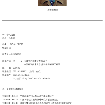
吕盘明教授
一、个人信息
姓名：吕盘明
出生：1945年12月6日
性别：男
籍贯：江苏省常州市
联系方式： 通 讯：安徽省合肥市金寨路96号
中国科学技术大学 热科学和能源工程系
邮 编：230026
联系电话：0551-63601671（住宅，办公）
电子邮件：pmlu@ustc.edu.cn
个人主页：
http://staff.ustc.edu.cn/~pmlu
二、受教育及进修经历
1963.09-1968.12：中国科学技术大学近代力学系本科生
1979.09-1982.12：中国科学院工程热物理研究所硕士研究生
1986.09-1987.05：英国UMIST机械工程系合作研究（湍流模型和湍流计算）